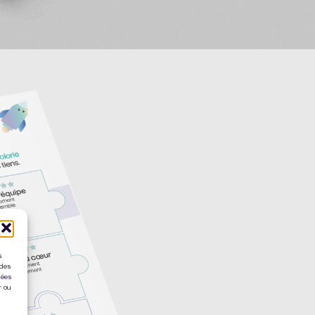
s
 des
nées
r ou