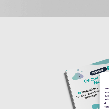
Nou
rela
pub
tell
de 
cara